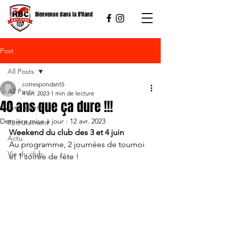
Bienvenue dans la B'Hand
Post
All Posts
correspondant5
All Posts
4 avr. 2023
1 min de lecture
40 ans que ça dure !!!
Événement
Dernière mise à jour :
12 avr. 2023
Recrutement
Weekend du club des 3 et 4 juin
Actu
Au programme, 2 journées de tournoi 
Vie du club
et 1 soirée de fête !