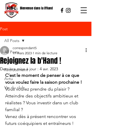
Bienvenue dans la B'Hand
Post
All Posts
correspondant5
All Posts
17 mars 2023
1 min de lecture
Rejoignez la b'Hand !
Événement
Dernière mise à jour :
4 avr. 2023
Recrutement
C’est le moment de penser à ce que 
Actu
vous voulez faire la saison prochaine ! 
Vie du club
Vous voulez prendre du plaisir ? 
Atteindre des objectifs ambitieux et 
réalistes ? Vous investir dans un club 
familial ?
Venez dès à présent rencontrer vos 
futurs coéquipiers et entraîneurs !