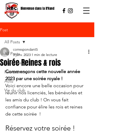
Bienvenue dans la B'Hand
Post
All Posts
correspondant5
All Posts
3 janv. 2023
1 min de lecture
Soirée Reines & rois
Événement
Commençons cette nouvelle année 
Recrutement
2023 par une soirée royale !
Actu
Voici encore une belle occasion pour 
Vie du club
réunir nos licenciés, les bénévoles et 
les amis du club ! On vous fait 
confiance pour élire les rois et reines 
de cette soirée  !
Réservez votre soirée !